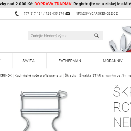
vky nad 2.000 Kč:
DOPRAVA ZDARMA!
Registrujte se a získejte stál
777 317 154 / 728 435 574
INFO@SVYCARSKENOZE.CZ
X
SWIZA
LEATHERMAN
MORAKNIV
TORINOX
HULTAFORS - Švédské sekery
Kuchyňské nože a příslušenství
Škrabky
Škrabka STAR s rovným ostřím n
HUSQVARNA - Švédské s
ŠK
Kuchyňské nože a příslušenství
Zahradnické nože
RO
Paracordy
Příslušenství
Dárkové poukazy
NE
OBOROCK-robotické sekačky
Kontakty
Vrácení, vým