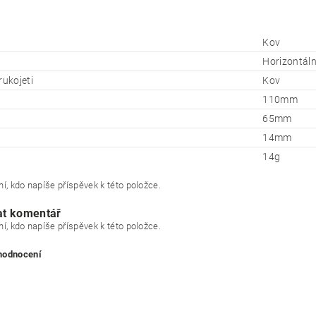
Kov
Horizontáln
rukojeti
Kov
110mm
65mm
14mm
14g
í, kdo napíše příspěvek k této položce.
at komentář
í, kdo napíše příspěvek k této položce.
 hodnocení