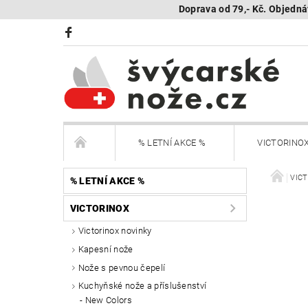
Doprava od 79,- Kč. Objedná
% LETNÍ AKCE %
VICTORINO
BÖKER Limited
BÖKER - sestav si nůž
VIC
% LETNÍ AKCE %
VICTORINOX
KAMBUKKA - termohrnky, lahve, termonádoby
Victorinox novinky
Kapesní nože
Další nože
Peněženky Victorinox
Nože s pevnou čepelí
SEGWAY NAVIMOW - robotické sekačky
R
Kuchyňské nože a příslušenství
New Colors