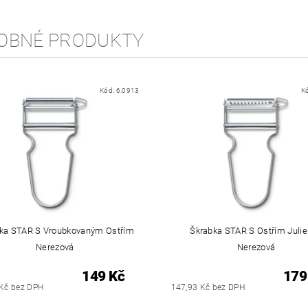
OBNÉ PRODUKTY
Kód:
6.0913
K
ka STAR S Vroubkovaným Ostřím
Škrabka STAR S Ostřím Juli
Nerezová
Nerezová
149 Kč
179
 Kč bez DPH
147,93 Kč bez DPH