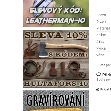
Barva
Držení
Materiál 
délka:
šířka:
výška:
váha:
Buďte prvn
Přid
Buďte prvn
Přidat