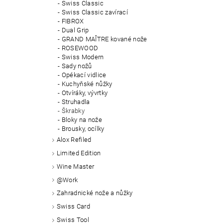
Swiss Classic
Swiss Classic zavírací
FIBROX
Dual Grip
GRAND MAÎTRE kované nože
ROSEWOOD
Swiss Modern
Sady nožů
Opékací vidlice
Kuchyňské nůžky
Otvíráky, vývrtky
Struhadla
Škrabky
Bloky na nože
Brousky, ocílky
Alox Refiled
Limited Edition
Wine Master
@Work
Zahradnické nože a nůžky
Swiss Card
Swiss Tool