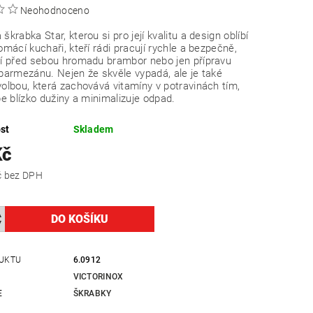
Neohodnoceno
škrabka Star, kterou si pro její kvalitu a design oblíbí
omácí kuchaři, kteří rádi pracují rychle a bezpečně,
jí před sebou hromadu brambor nebo jen přípravu
parmezánu. Nejen že skvěle vypadá, ale je také
olbou, která zachovává vitamíny v potravinách tím,
pe blízko dužiny a minimalizuje odpad.
st
Skladem
Kč
123,14 Kč bez DPH
UKTU
6.0912
VICTORINOX
E
ŠKRABKY