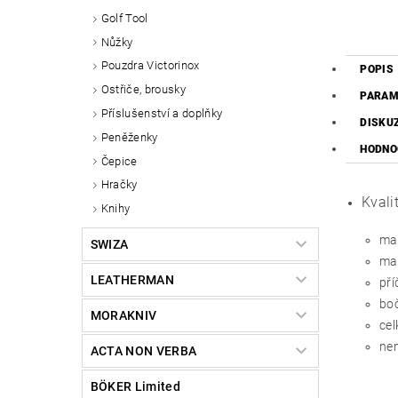
Golf Tool
Nůžky
Pouzdra Victorinox
POPIS
Ostřiče, brousky
PARAM
Příslušenství a doplňky
DISKU
Peněženky
HODNO
Čepice
Hračky
Kvali
Knihy
mat
SWIZA
mat
LEATHERMAN
pří
boč
MORAKNIV
cel
nen
ACTA NON VERBA
BÖKER Limited