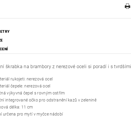
ETRY
ZE
CENÍ
tní škrabka na brambory z nerezové oceli si poradí i s tvrdším
eriál rukojeti: nerezová ocel
eriál čepele: nerezová ocel
čná výkyvná čepel s rovným ostřím
ní integrované očko pro odstranění kazů v zelenině
ková délka: 11 cm
í určena pro mytí v myčce nádobí