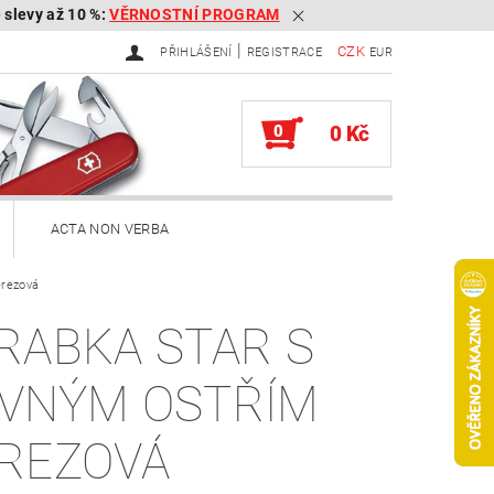
é slevy až 10 %:
VĚRNOSTNÍ PROGRAM
|
CZK
PŘIHLÁŠENÍ
REGISTRACE
EUR
0
0 Kč
ACTA NON VERBA
erezová
ekery
RABKA STAR S
Brousky na kapesní nože
VNÝM OSTŘÍM
Služby
Knihy
REZOVÁ
ěna zboží, reklamace