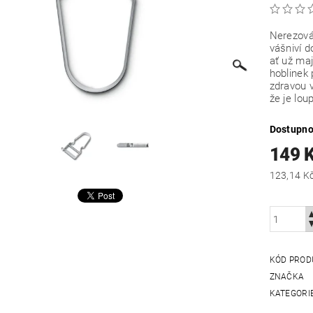
Nerezová 
vášniví d
ať už ma
hoblinek 
zdravou v
že je lou
Dostupno
149 
KÓD PROD
ZNAČKA
KATEGORI