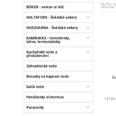
SOU
BÖKER - sestav si nůž
HULTAFORS - Švédské sekery
HUSQVARNA - Švédské sekery
KAMBUKKA - termohrnky,
lahve, termonádoby
Kuchyňské nože a
příslušenství
Zahradnické nože
Brousky na kapesní nože
Šk
Další nože
Peněženky Victorinox
147,93 
Paracordy