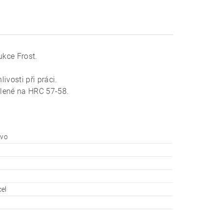
ukce Frost.
ivosti při práci.
alené na HRC 57-58.
evo
el