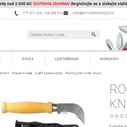
vky nad 2.000 Kč:
DOPRAVA ZDARMA!
Registrujte se a získejte stál
777 317 154 / 728 435 574
INFO@SVYCARSKENOZE.CZ
X
SWIZA
LEATHERMAN
MORAKNIV
AKNIV
Pracovní nože
HULTAFORS - Švédské sekery
Craft Construction
Roofing Felt Knife Wood
HUSQVARNA - Švédské s
RO
Kuchyňské nože a příslušenství
Zahradnické nože
KN
Paracordy
Příslušenství
Dárkové poukazy
OBOROCK-robotické sekačky
Kontakty
Vrácení, vým
Kvalitně p