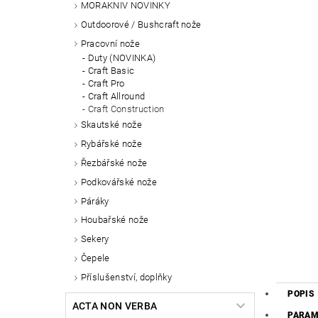
MORAKNIV NOVINKY
Outdoorové / Bushcraft nože
Pracovní nože
Duty (NOVINKA)
Craft Basic
Craft Pro
Craft Allround
Craft Construction
Skautské nože
Rybářské nože
Řezbářské nože
Podkovářské nože
Páráky
Houbařské nože
Sekery
Čepele
Příslušenství, doplňky
POPIS
ACTA NON VERBA
PARAM