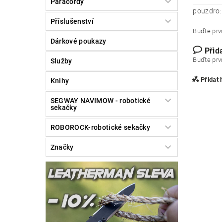
Paracordy
pouzdro:
Příslušenství
Buďte prvn
Dárkové poukazy
Přid
Buďte prvn
Služby
Přidat
Knihy
SEGWAY NAVIMOW - robotické
sekačky
ROBOROCK-robotické sekačky
Značky
Vlože