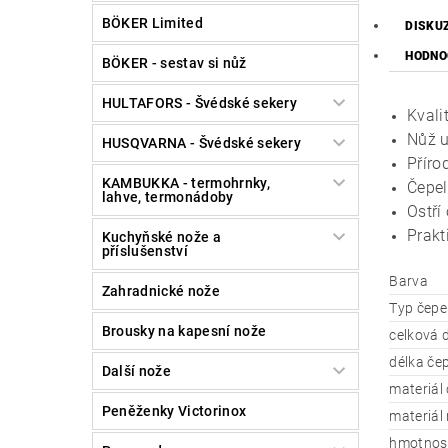
BÖKER Limited
DISKU
HODNO
BÖKER - sestav si nůž
HULTAFORS - Švédské sekery
Kvali
Nůž u
HUSQVARNA - Švédské sekery
Příro
KAMBUKKA - termohrnky,
Čepel
lahve, termonádoby
Ostří
Prakt
Kuchyňské nože a
příslušenství
Barva
Zahradnické nože
Typ čepe
Brousky na kapesní nože
celková d
délka čep
Další nože
materiál 
Peněženky Victorinox
materiál 
hmotnos