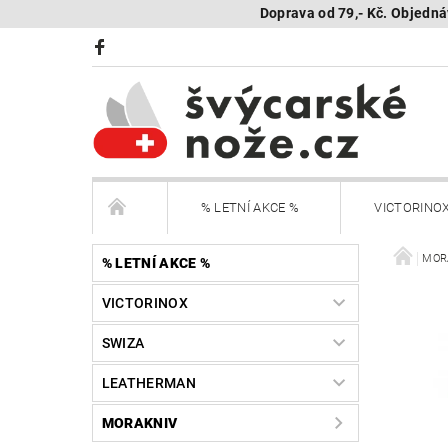
Doprava od 79,- Kč. Objedná
% LETNÍ AKCE %
VICTORINO
BÖKER Limited
BÖKER - sestav si nůž
MOR
% LETNÍ AKCE %
VICTORINOX
KAMBUKKA - termohrnky, lahve, termonádoby
SWIZA
Další nože
Peněženky Victorinox
LEATHERMAN
SEGWAY NAVIMOW - robotické sekačky
R
MORAKNIV