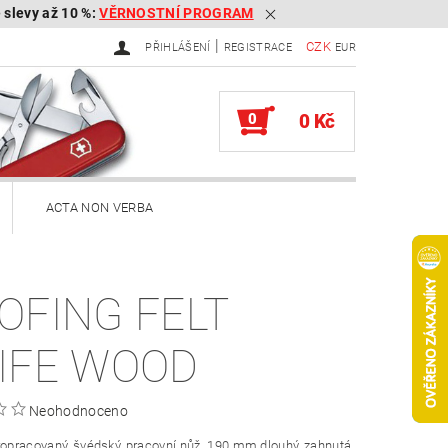
é slevy až 10 %:
VĚRNOSTNÍ PROGRAM
|
CZK
PŘIHLÁŠENÍ
REGISTRACE
EUR
0
0 Kč
ACTA NON VERBA
ekery
OFING FELT
Brousky na kapesní nože
IFE WOOD
Služby
Knihy
Neohodnoceno
ěna zboží, reklamace
ropracovaný, švédský, pracovní nůž. 190 mm dlouhý, zahnutá