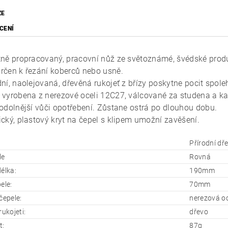
ZE
CENÍ
tně propracovaný, pracovní nůž ze světoznámé, švédské prod
rčen k řezání koberců nebo usně.
dní, naolejovaná, dřevěná rukojeť z břízy poskytne pocit spolehl
 vyrobena z n
erezové oceli 12C27, válcované za studena a k
 odolnější vůči opotřebení. Zůstane ostrá po dlouhou dobu.
ický, plastový kryt na čepel s klipem umožní zavěšení.
Přírodní dř
le
Rovná
élka:
190mm
ele:
70mm
čepele:
nerezová oc
rukojeti:
dřevo
t:
87g