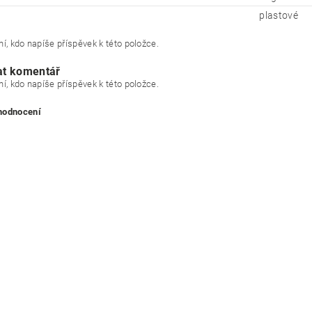
plastové
í, kdo napíše příspěvek k této položce.
at komentář
í, kdo napíše příspěvek k této položce.
 hodnocení
ním hodnocení souhlasíte s
podmínkami ochrany osobních údajů