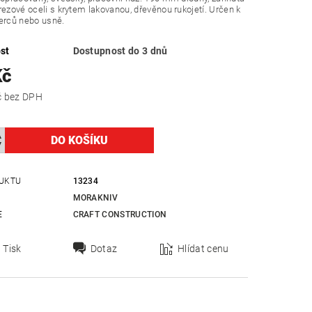
rezové oceli s krytem lakovanou, dřevěnou rukojetí. Určen k
erců nebo usně.
st
Dostupnost do 3 dnů
Kč
354,55 Kč bez DPH
UKTU
13234
MORAKNIV
E
CRAFT CONSTRUCTION
Tisk
Dotaz
Hlídat cenu