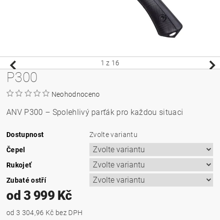
1
z 16
P300
Neohodnoceno
ANV P300 – Spolehlivý parťák pro každou situaci
Dostupnost
Zvolte variantu
Čepel
Rukojeť
Zubaté ostří
od 3 999 Kč
od 3 304,96 Kč
bez DPH