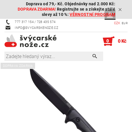
Doprava od 79,- Kč. Objednávky nad 2.000 Kč:
DOPRAVA ZDARMA!
Registrujte se a získejte stálé
slevy až 10 %:
VĚRNOSTNÍ PROGRAM
777 317 154 / 728 435 574
CZK
EUR
INFO@SVYCARSKENOZE.CZ
0
0 Kč
DOPRAVA ZDARMA