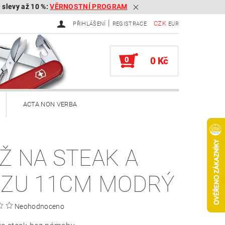
é slevy až 10 %:
VĚRNOSTNÍ PROGRAM
|
CZK
PŘIHLÁŠENÍ
REGISTRACE
EUR
0
0 Kč
ACTA NON VERBA
ekery
Ž NA STEAK A
Brousky na kapesní nože
ZZU 11CM MODRÝ
Služby
Knihy
Neohodnoceno
ěna zboží, reklamace