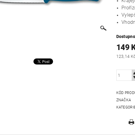
Kráje
Proří
Vylepš
Vhodn
Dostupno
149 
KÓD PROD
ZNAČKA
KATEGORI