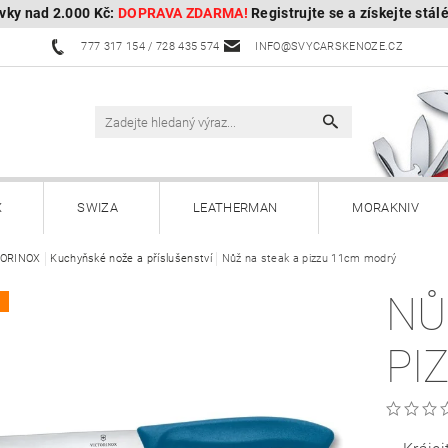
vky nad 2.000 Kč:
DOPRAVA ZDARMA!
Registrujte se a získejte stál
777 317 154 / 728 435 574
INFO@SVYCARSKENOZE.CZ
X
SWIZA
LEATHERMAN
MORAKNIV
TORINOX
HULTAFORS - Švédské sekery
Kuchyňské nože a příslušenství
Nůž na steak a pizzu 11cm modrý
HUSQVARNA - Švédské s
NŮ
A
Kuchyňské nože a příslušenství
Zahradnické nože
PI
Paracordy
Příslušenství
Dárkové poukazy
OBOROCK-robotické sekačky
Kontakty
Vrácení, vým