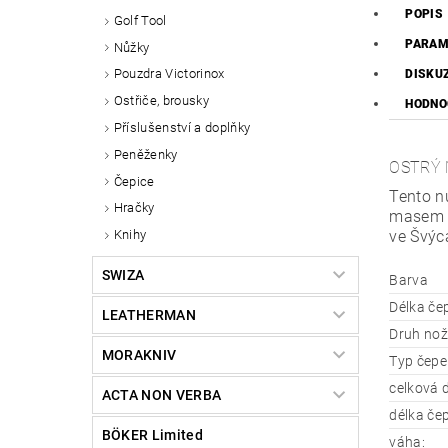
POPIS
Golf Tool
PARAM
Nůžky
Pouzdra Victorinox
DISKU
Ostřiče, brousky
HODNO
Příslušenství a doplňky
Peněženky
OSTRÝ 
Čepice
Tento n
Hračky
masem a
ve Švýc
Knihy
SWIZA
Barva
Délka če
LEATHERMAN
Druh nož
MORAKNIV
Typ čepe
celková d
ACTA NON VERBA
délka čep
BÖKER Limited
váha: