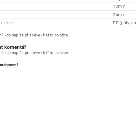
12mm
24mm
rukojeti:
PP (polypro
í, kdo napíše příspěvek k této položce.
at komentář
í, kdo napíše příspěvek k této položce.
 hodnocení