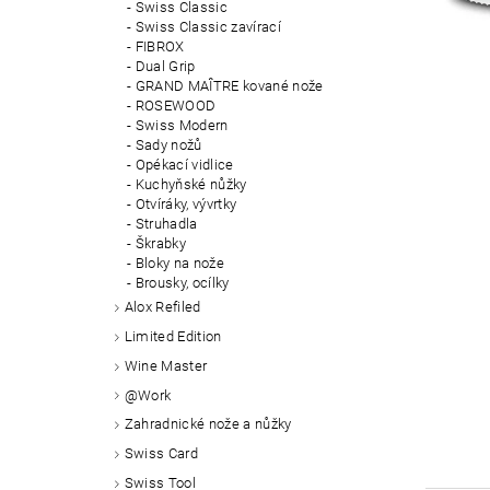
Swiss Classic
Swiss Classic zavírací
FIBROX
Dual Grip
GRAND MAÎTRE kované nože
ROSEWOOD
Swiss Modern
Sady nožů
Opékací vidlice
Kuchyňské nůžky
Otvíráky, vývrtky
Struhadla
Škrabky
Bloky na nože
Brousky, ocílky
Alox Refiled
Limited Edition
Wine Master
@Work
Zahradnické nože a nůžky
Swiss Card
Swiss Tool