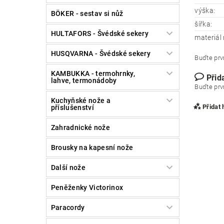
výška:
BÖKER - sestav si nůž
šířka:
HULTAFORS - Švédské sekery
materiál 
HUSQVARNA - Švédské sekery
Buďte prvn
KAMBUKKA - termohrnky,
Přid
lahve, termonádoby
Buďte prvn
Kuchyňské nože a
Přidat
příslušenství
Zahradnické nože
Brousky na kapesní nože
Další nože
Peněženky Victorinox
Paracordy