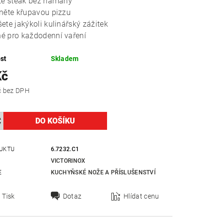
jte steak bez námahy
zněte křupavou pizzu
ete jakýkoli kulinářský zážitek
é pro každodenní vaření
st
Skladem
Kč
123,14 Kč bez DPH
UKTU
6.7232.C1
VICTORINOX
E
KUCHYŇSKÉ NOŽE A PŘÍSLUŠENSTVÍ
Tisk
Dotaz
Hlídat cenu