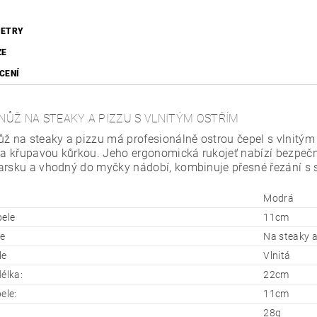
ETRY
ZE
CENÍ
NŮŽ NA STEAKY A PIZZU S VLNITÝM OSTŘÍM
ůž na steaky a pizzu má profesionálně ostrou čepel s vlnitým 
 křupavou kůrkou. Jeho ergonomická rukojeť nabízí bezpečn
arsku a vhodný do myčky nádobí, kombinuje přesné řezání s
Modrá
pele
11cm
e
Na steaky a
le
Vlnitá
élka:
22cm
ele:
11cm
28g