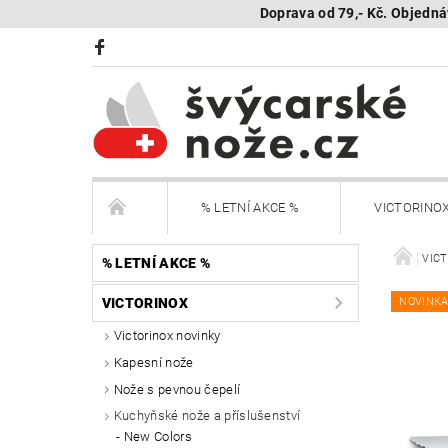
Doprava od 79,- Kč. Objedná
% LETNÍ AKCE %
VICTORINO
BÖKER Limited
BÖKER - sestav si nůž
VIC
% LETNÍ AKCE %
VICTORINOX
NOVINK
KAMBUKKA - termohrnky, lahve, termonádoby
Victorinox novinky
Kapesní nože
Další nože
Peněženky Victorinox
Nože s pevnou čepelí
SEGWAY NAVIMOW - robotické sekačky
R
Kuchyňské nože a příslušenství
New Colors