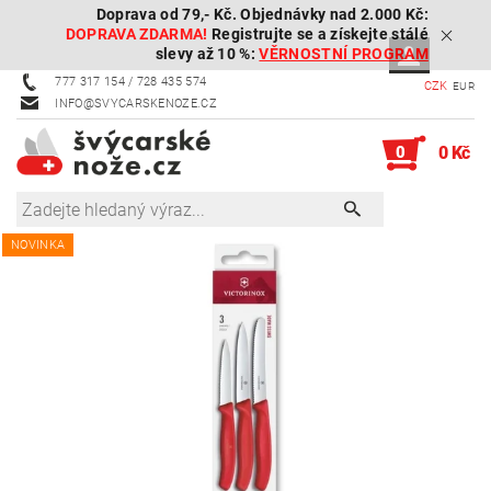
Doprava od 79,- Kč. Objednávky nad 2.000 Kč:
DOPRAVA ZDARMA!
Registrujte se a získejte stálé
slevy až 10 %:
VĚRNOSTNÍ PROGRAM
777 317 154 / 728 435 574
CZK
EUR
INFO@SVYCARSKENOZE.CZ
0
0 Kč
NOVINKA