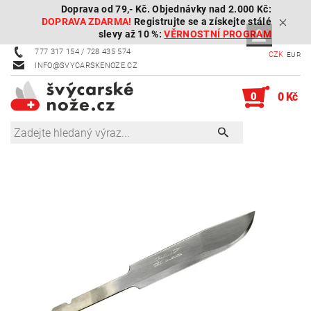
Doprava od 79,- Kč. Objednávky nad 2.000 Kč:
DOPRAVA ZDARMA!
Registrujte se a získejte stálé
slevy až 10 %:
VĚRNOSTNÍ PROGRAM
777 317 154 / 728 435 574
CZK
EUR
INFO@SVYCARSKENOZE.CZ
0
0 Kč