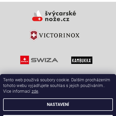
Vložením hodnocení souhlasíte s
podmínkami ochrany
osobních údajů
Tento web používá soubory cookie. Dalším procházením
tohoto webu vyjadřujete souhlas s jejich používáním..
Více informací
zde
.
NASTAVENÍ
2026 © ŠvýcarskéNože.cz, všechna práva vyhrazena