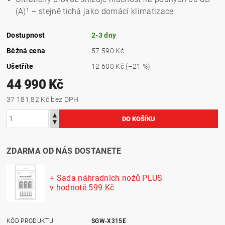
(A)¹ – stejně tichá jako domácí klimatizace.
Dostupnost
2-3 dny
Běžná cena
57 590 Kč
Ušetříte
12 600 Kč
(–21 %)
44 990 Kč
37 181,82 Kč bez DPH
ZDARMA OD NÁS DOSTANETE
+ Sada náhradních nožů PLUS
v hodnotě 599 Kč
KÓD PRODUKTU
SGW-X315E