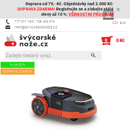
Doprava od 79,- Kč. Objednávky nad 2.000 Kč:
DOPRAVA ZDARMA!
Registrujte se a získejte stálé
slevy až 10 %:
VĚRNOSTNÍ PROGRAM
777 317 154 / 728 435 574
CZK
EUR
INFO@SVYCARSKENOZE.CZ
0
0 Kč
% AKCE %
DOPRAVA ZDARMA