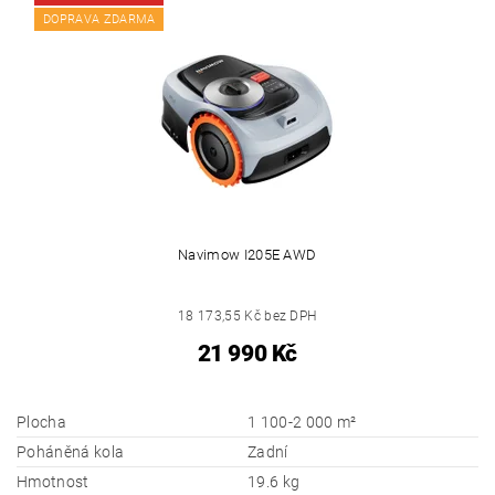
DOPRAVA ZDARMA
Navimow I205E AWD
18 173,55 Kč bez DPH
21 990 Kč
Plocha
1 100-2 000 m²
Poháněná kola
Zadní
Hmotnost
19.6 kg