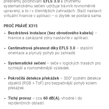
přesnému polohování
EFLS 3.0
a chytrému
systematickému sečení udržuje trávník rovnoměrně
upravený, a to i v členitějších zahradách. Stačí nastavit
virtuální hranice v aplikaci – o zbytek se postará sama.
PROČ PRÁVĚ X315
Bezdrátová instalace (bez obvodového kabelu)
–
hranice a zakázané zóny nastavíte v aplikaci.
Centimetrová přesnost díky EFLS 3.0
– stabilní
orientace a plynulý pohyb po zahradě.
Systematické sečení
– seče v logických trasách pro
rychlejší a rovnoměrnější výsledek.
Pokročilá detekce překážek
– 300° systém detekce
objektů (RGB + ToF) pro bezpečnější pohyb kolem
překážek.
Tichý provoz
– cca
60 dB(A)
, vhodné i do
rezidenčních oblastí.