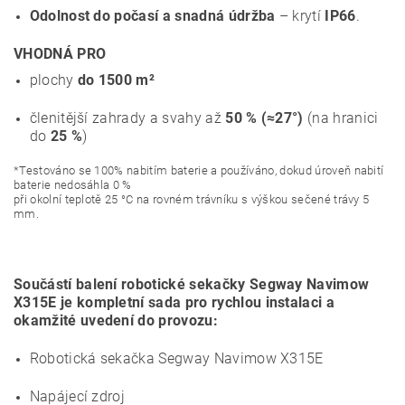
Odolnost do počasí a snadná údržba
– krytí
IP66
.
VHODNÁ PRO
plochy
do 1500 m²
členitější zahrady a svahy až
50 % (≈27°)
(na hranici
do
25 %
)
*Testováno se 100% nabitím baterie a používáno, dokud úroveň nabití
baterie nedosáhla 0 %
při okolní teplotě 25 °C na rovném trávníku s výškou sečené trávy 5
mm.
Součástí balení robotické sekačky Segway Navimow
X315E je kompletní sada pro rychlou instalaci a
okamžité uvedení do provozu:
Robotická sekačka Segway Navimow X315E
Napájecí zdroj