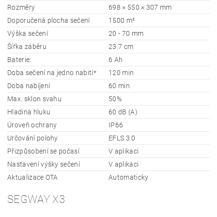
Rozměry
698 × 550 × 307 mm
Doporučená plocha sečení
1500 m²
Výška sečení
20 - 70 mm
Šířka záběru
23.7 cm
Baterie:
6 Ah
Doba sečení na jedno nabití*
120 min
Doba nabíjení
60 min
Max. sklon svahu
50%
Hladina hluku
60 dB (A)
Úroveň ochrany
IP66
Určování polohy
EFLS 3.0
Přizpůsobení se počasí
V aplikaci
Nastavení výšky sečení
V aplikaci
Aktualizace OTA
Automaticky
SEGWAY X3