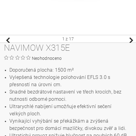
1
z 17
NAVIMOW X315E
Neohodnoceno
Doporučená plocha: 1500
m²
Vylepšená technologie polohování EFLS 3.0 s
přesností na úrovni cm.
Snadné bezdrátové nastavení ve třech krocích, bez
nutnosti odborné pomoci.
Ultrarychlé nabíjení umožňuje efektivní sečení
velkých ploch.
Vynikající vyhýbání se překážkám a zvýšená
bezpečnost pro domácí mazlíčky, divokou zvěř a lidi.
Ultratichý provoz snižuje hlučnost na pouhých 60 dB