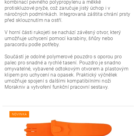
kombinací pevného polypropylenu a měkké
protiskluzové pryže, což zaručuje jistý úchop i v
náročných podmínkách. Integrovaná záštita chrání prsty
před sklouznutím na ostří.
V horní části rukojeti se nachází závěsný otvor, který
umožňuje uchycení pomocí karabiny, šňůry nebo
paracordu podle potřeby.
Součástí je odolné polymerové pouzdro s oporou pro
palec pro snadné a rychlé tasení. Pouzdro je snadno
omyvatelné, vybavené odtokovým otvorem a plastovým
klipem pro uchycení na opasek. Praktický výčnělek
umožňuje spojení s dalšími kompatibilními noži
Morakniv a vytvoření funkční pracovní sestavy.
NOVINKA