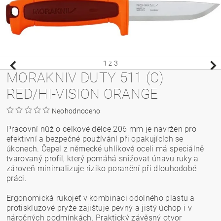
1
z 3
MORAKNIV DUTY 511 (C)
RED/HI-VISION ORANGE
Neohodnoceno
Pracovní nůž o celkové délce 206 mm je navržen pro
efektivní a bezpečné používání při opakujících se
úkonech. Čepel z německé uhlíkové oceli má speciálně
tvarovaný profil, který pomáhá snižovat únavu ruky a
zároveň minimalizuje riziko poranění při dlouhodobé
práci.
Ergonomická rukojeť v kombinaci odolného plastu a
protiskluzové pryže zajišťuje pevný a jistý úchop i v
náročných podmínkách. Praktický závěsný otvor