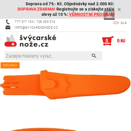
Doprava od 79,- Kč. Objednávky nad 2.000 Kč:
DOPRAVA ZDARMA!
Registrujte se a získejte stálé
slevy až 10 %:
VĚRNOSTNÍ PROGRAM
777 317 154 / 728 435 574
CZK
EUR
INFO@SVYCARSKENOZE.CZ
0
0 Kč
NOVINKA