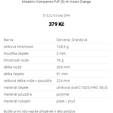
Morakniv Companion FxF (S) Hi-Vision Orange
313,22 Kč bez DPH
379 Kč
Barva
Červená, Oranžová
celková hmotnost:
108,5 g
tloušťka čepele:
2 mm
hmotnost nože:
76 g
délka nože:
206 mm
délka čepele:
91 mm
celková délka nože v pouzdře:
224 mm
materiál čepele:
uhlíková ocel C100S (HRC 58,5)
materiál pouzdra:
polymer
materiál rukojeti:
plast / pryž
Buďte první, kdo napíše příspěvek k této položce.