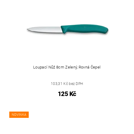
Loupací Nůž 8cm Zelený, Rovná Čepel
103,31 Kč bez DPH
125 Kč
NOVINKA