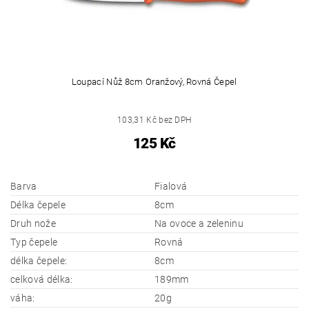
Loupací Nůž 8cm Oranžový, Rovná Čepel
103,31 Kč bez DPH
125 Kč
Barva
Fialová
Délka čepele
8cm
Druh nože
Na ovoce a zeleninu
Typ čepele
Rovná
délka čepele:
8cm
celková délka:
189mm
váha:
20g