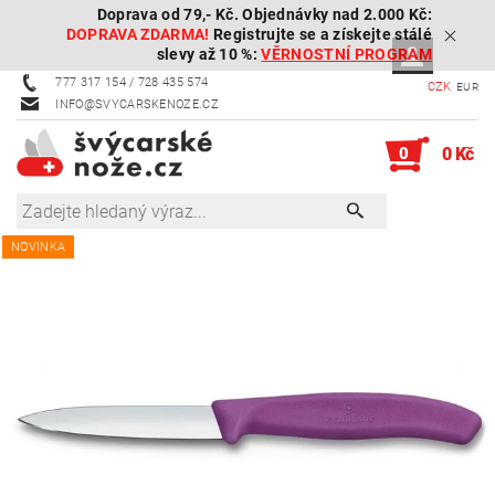
Doprava od 79,- Kč. Objednávky nad 2.000 Kč:
DOPRAVA ZDARMA!
Registrujte se a získejte stálé
slevy až 10 %:
VĚRNOSTNÍ PROGRAM
777 317 154 / 728 435 574
CZK
EUR
INFO@SVYCARSKENOZE.CZ
0
0 Kč
NOVINKA