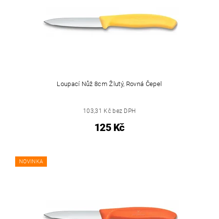
Loupací Nůž 8cm Žlutý, Rovná Čepel
103,31 Kč bez DPH
125 Kč
NOVINKA