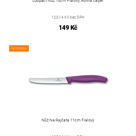
Loupací Nůž 10cm Fialový, Rovná Čepel
123,14 Kč bez DPH
149 Kč
NOVINKA
Nůž Na Rajčata 11cm Fialový