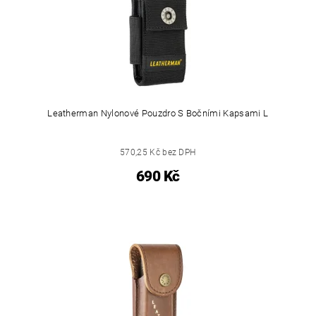
Leatherman Nylonové Pouzdro S Bočními Kapsami L
570,25 Kč bez DPH
690 Kč