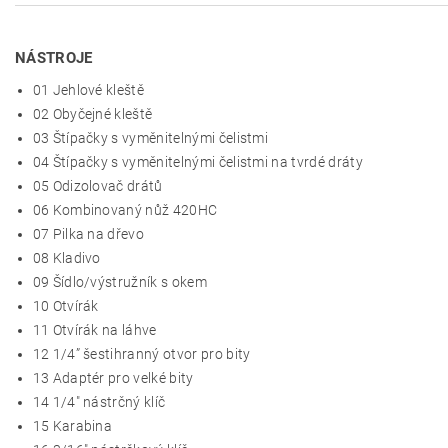
NÁSTROJE
01
Jehlové kleště
02
Obyčejné kleště
03 Štípačky s vyměnitelnými čelistmi
04 Štípačky s vyměnitelnými čelistmi
na tvrdé dráty
05
Odizolovač drátů
06
Kombinovaný nůž 420HC
07
Pilka na dřevo
08
Kladivo
09
Šídlo/výstružník s okem
10
Otvírák
11
Otvírák na láhve
12
1/4” šestihranný otvor pro bity
13 Adaptér pro velké bity
14
1/4" nástrčný klíč
15
Karabina