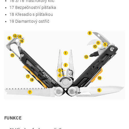
16
3/16" nástrčkový klíč
17
Bezpečnostní píšťalka
18
Křesadlo s píšťalkou
19
Diamantový ostřič
FUNKCE