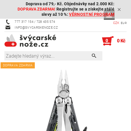
Doprava od 79,- Kč. Objednávky nad 2.000 Kč:
DOPRAVA ZDARMA!
Registrujte se a získejte stálé
slevy až 10 %:
VĚRNOSTNÍ PROGRAM
777 317 154 / 728 435 574
CZK
EUR
INFO@SVYCARSKENOZE.CZ
0
0 Kč
DOPRAVA ZDARMA