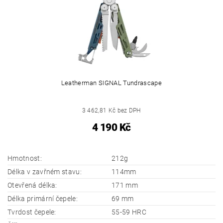
Leatherman SIGNAL Tundrascape
3 462,81 Kč bez DPH
4 190 Kč
Hmotnost:
212g
Délka v zavřném stavu:
114mm
Otevřená délka:
171 mm
Délka primární čepele:
69 mm
Tvrdost čepele:
55-59 HRC