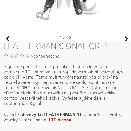
1
z 10
LEATHERMAN SIGNAL GREY
Neohodnoceno
Signal se perfektně hodí pro jakékoli dobrodružství a
kombinuje 19 užitečných nástrojů do kompaktní velikosti 4,5
palce (11,4cm). Tento multifunkční nástroj vás připraví na
neočekávané díky inegrovanému křesadlu, kombinované
čepeli 420HC i nouzové píšťalce. Utáhněte výstroj pomocí
přizpůsobitelného šroubováku a upevněte stanové kolíky
pomocí vestavěného kladiva. Vyřešte a jděte dále s
Leatherman Signal.
Využijte
slevový kód LEATHERMAN-10
a pořiďte si výrobky
značky Leatherman
s 10% slevou
!