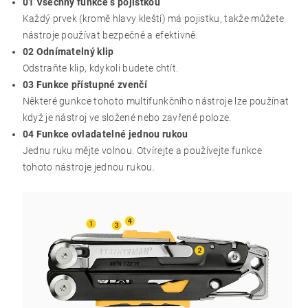
01 Všechny funkce s pojistkou
Každý prvek (kromě hlavy kleští) má pojistku, takže můžete
nástroje používat bezpečně a efektivně.
02 Odnímatelný klip
Odstraňte klip, kdykoli budete chtít.
03 Funkce přístupné zvenčí
Některé gunkce tohoto multifunkčního nástroje lze použínat
když je nástroj ve složené nebo zavřené poloze.
04 Funkce ovladatelné jednou rukou
Jednu ruku mějte volnou. Otvírejte a používejte funkce
tohoto nástroje jednou rukou.