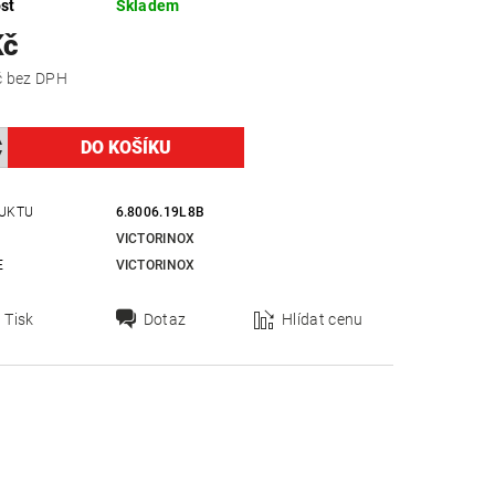
st
Skladem
Kč
701,65 Kč bez DPH
UKTU
6.8006.19L8B
VICTORINOX
E
VICTORINOX
Tisk
Dotaz
Hlídat cenu