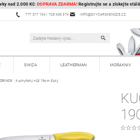
vky nad 2.000 Kč:
DOPRAVA ZDARMA!
Registrujte se a získejte stál
777 317 154 / 728 435 574
INFO@SVYCARSKENOZE.CZ
X
SWIZA
LEATHERMAN
MORAKNIV
TORINOX
HULTAFORS - Švédské sekery
Kuchyňský nůž 19cm žlutý
HUSQVARNA - Švédské s
KU
Kuchyňské nože a příslušenství
Zahradnické nože
19
Paracordy
Příslušenství
Dárkové poukazy
OBOROCK-robotické sekačky
Kontakty
Vrácení, vým