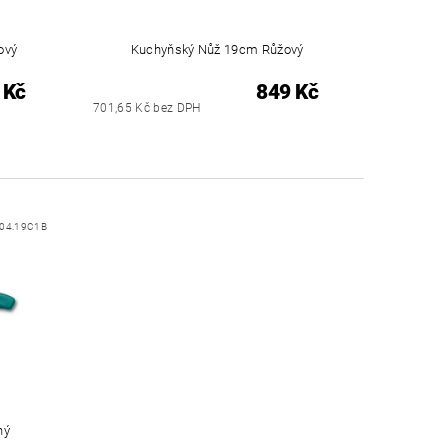
ový
Kuchyňský Nůž 19cm Růžový
 Kč
849 Kč
701,65 Kč bez DPH
004.19C1B
ný