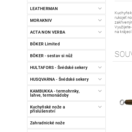
LEATHERMAN
Kuchyňský
rukojeť n
MORAKNIV
zakřivený
Využijete
na krájec
ACTA NON VERBA
BÖKER Limited
SOU
BÖKER - sestav si nůž
HULTAFORS - Švédské sekery
HUSQVARNA - Švédské sekery
KAMBUKKA - termohrnky,
lahve, termonádoby
Kuchyňské nože a
příslušenství
Zahradnické nože