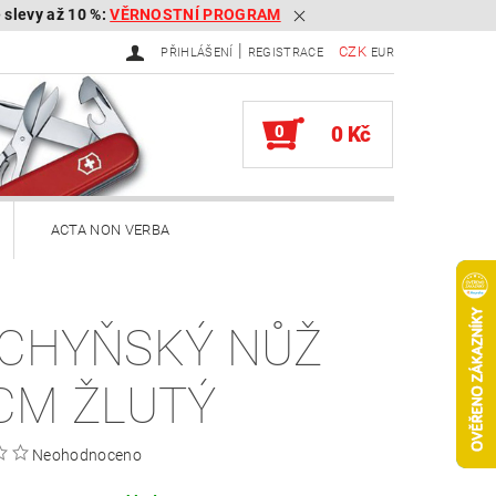
é slevy až 10 %:
VĚRNOSTNÍ PROGRAM
|
CZK
PŘIHLÁŠENÍ
REGISTRACE
EUR
0
0 Kč
ACTA NON VERBA
ekery
CHYŇSKÝ NŮŽ
Brousky na kapesní nože
CM ŽLUTÝ
Služby
Knihy
Neohodnoceno
ěna zboží, reklamace