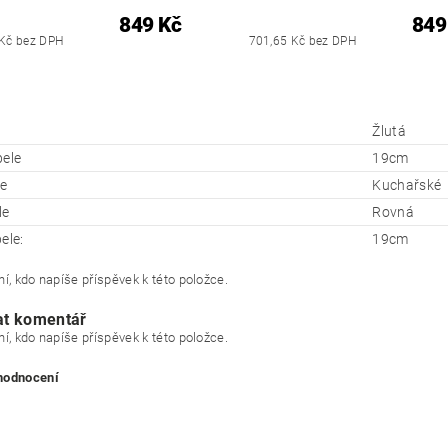
849 Kč
849
 Kč bez DPH
701,65 Kč bez DPH
Žlutá
pele
19cm
e
Kuchařské
le
Rovná
ele:
19cm
í, kdo napíše příspěvek k této položce.
at komentář
í, kdo napíše příspěvek k této položce.
 hodnocení