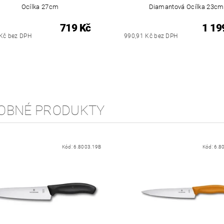
Ocílka 27cm
Diamantová Ocílka 23cm
719 Kč
1 19
Kč bez DPH
990,91 Kč bez DPH
OBNÉ PRODUKTY
Kód:
6.8003.19B
Kód:
6.8