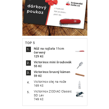
TOP 5
Nůž na rajčata 11cm
červený
129 Kč
Victorinox mini šroubovák
55 Kč
Victorinox brusný kámen
59 Kč
Victorinox olej na nože
169 Kč
Victorinox ZODIAC Classic
SD Lev
749 Kč