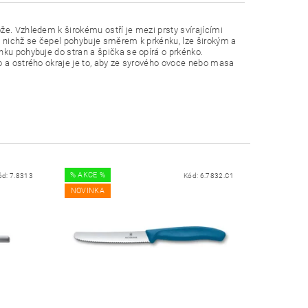
že. Vzhledem k širokému ostří je mezi prsty svírajícími
i nichž se čepel pohybuje směrem k prkénku, lze širokým a
nku pohybuje do stran a špička se opírá o prkénko.
o a ostrého okraje je to, aby ze syrového ovoce nebo masa
% AKCE %
ód:
7.8313
Kód:
6.7832.C1
NOVINKA