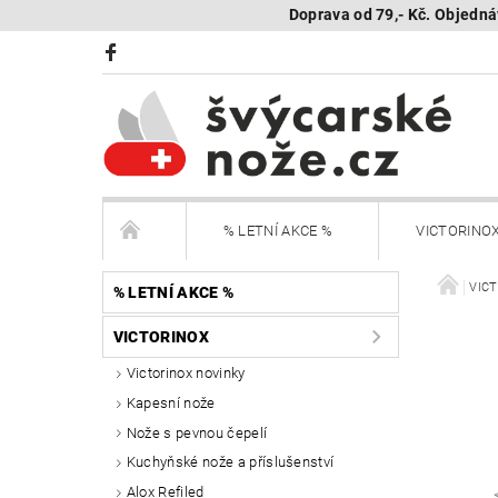
Doprava od 79,- Kč. Objedná
% LETNÍ AKCE %
VICTORINO
BÖKER Limited
BÖKER - sestav si nůž
VIC
% LETNÍ AKCE %
VICTORINOX
KAMBUKKA - termohrnky, lahve, termonádoby
Victorinox novinky
Kapesní nože
Další nože
Peněženky Victorinox
Nože s pevnou čepelí
SEGWAY NAVIMOW - robotické sekačky
R
Kuchyňské nože a příslušenství
Alox Refiled