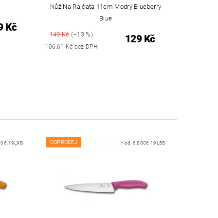
Nůž Na Rajčata 11cm Modrý Blueberry
Blue
9 Kč
149 Kč
(–13 %)
129 Kč
106,61 Kč bez DPH
DOPRODEJ
006.19L9B
Kód:
6.8006.19L5B