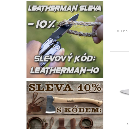
701,65
K