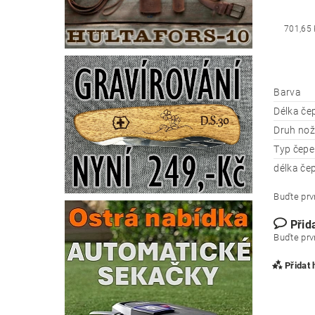
701,65
Barva
Délka če
Druh nož
Typ čepe
délka čep
Buďte prvn
Přid
Buďte prvn
Přidat