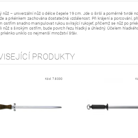
 nůž – univerzální nůž o délce čepele 19 cm. Jde o širší a poměrně tvrdé no
ože a prkénkem zachována dostatečná vzdálenost. Při krájení a porcování, př
m ostřím snadno manipulovat rukou svírající rukojeť, přičemž se nůž po prké
-li nůž s širokým ostřím, bude povrch řezu hladký a úhledný. Účelem hladkéh
í prkénko uniklo co nejmenší množství šťáv.
VISEJÍCÍ PRODUKTY
Kód:
7.8330
K