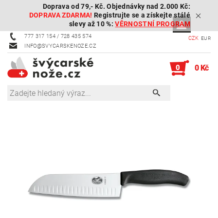
Doprava od 79,- Kč. Objednávky nad 2.000 Kč:
DOPRAVA ZDARMA!
Registrujte se a získejte stálé
slevy až 10 %:
VĚRNOSTNÍ PROGRAM
777 317 154 / 728 435 574
CZK
EUR
INFO@SVYCARSKENOZE.CZ
0
0 Kč