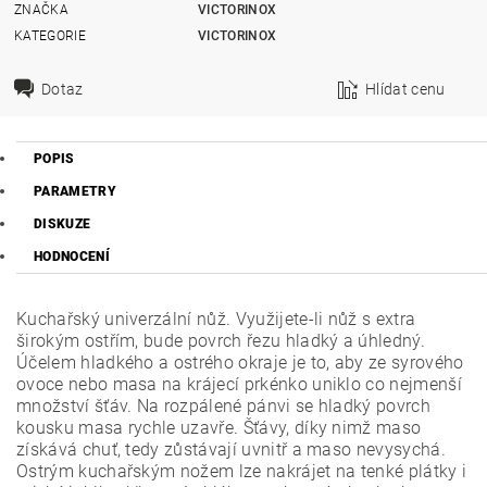
ZNAČKA
VICTORINOX
KATEGORIE
VICTORINOX
Dotaz
Hlídat cenu
POPIS
PARAMETRY
DISKUZE
HODNOCENÍ
Kuchařský univerzální nůž. Využijete-li nůž s extra
širokým ostřím, bude povrch řezu hladký a úhledný.
Účelem hladkého a ostrého okraje je to, aby ze syrového
ovoce nebo masa na krájecí prkénko uniklo co nejmenší
množství šťáv. Na rozpálené pánvi se hladký povrch
kousku masa rychle uzavře. Šťávy, díky nimž maso
získává chuť, tedy zůstávají uvnitř a maso nevysychá.
Ostrým kuchařským nožem lze nakrájet na tenké plátky i