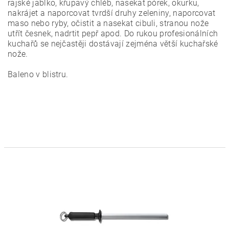
rajské jablko, křupavý chléb, nasekat pórek, okurku,
nakrájet a naporcovat tvrdší druhy zeleniny, naporcovat
maso nebo ryby, očistit a nasekat cibuli, stranou nože
utřít česnek, nadrtit pepř apod. Do rukou profesionálních
kuchařů se nejčastěji dostávají zejména větší kuchařské
nože.
Baleno v blistru.