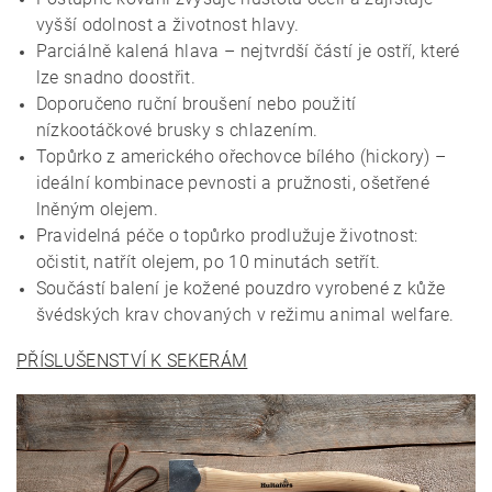
vyšší odolnost a životnost hlavy.
Parciálně kalená hlava – nejtvrdší částí je ostří, které
lze snadno doostřit.
Doporučeno ruční broušení nebo použití
nízkootáčkové brusky s chlazením.
Topůrko z amerického ořechovce bílého (hickory) –
ideální kombinace pevnosti a pružnosti, ošetřené
lněným olejem.
Pravidelná péče o topůrko prodlužuje životnost:
očistit, natřít olejem, po 10 minutách setřít.
Součástí balení je kožené pouzdro vyrobené z kůže
švédských krav chovaných v režimu animal welfare.
PŘÍSLUŠENSTVÍ K SEKERÁM