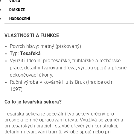
VIDEO
DISKUZE
HODNOCENÍ
VLASTNOSTI A FUNKCE
Povrch hlavy: matný (pískovaný)
Typ:
Tesařská
Využití: Ideální pro tesařské, truhlářské a řezbářské
práce, detailní tvarování dřeva, výrobu spojů a přesné
dokončovací úkony.
Ruční výroba v kovárně Hults Bruk (tradice od r.
1697)
Co to je tesařská sekera?
Tesařská sekera je speciální typ sekery určený pro
přesné a jemné opracování dřeva. Využívá se zejména
při tesařských pracích, stavbě dřevěných konstrukcí,
detailním tvarování trámů, výrobě spojů nebo při