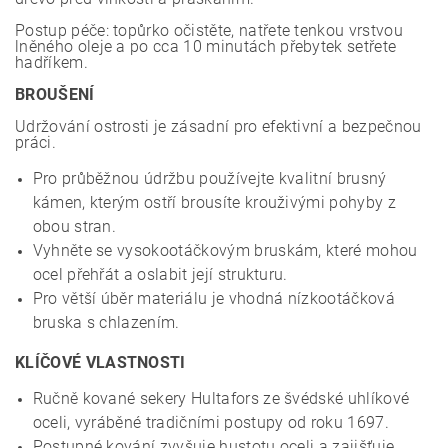
Postup péče: topůrko očistěte, natřete tenkou vrstvou
lněného oleje a po cca 10 minutách přebytek setřete
hadříkem.
BROUŠENÍ
Udržování ostrosti je zásadní pro efektivní a bezpečnou
práci.
Pro průběžnou údržbu používejte kvalitní brusný
kámen, kterým ostří brousíte krouživými pohyby z
obou stran.
Vyhněte se vysokootáčkovým bruskám, které mohou
ocel přehřát a oslabit její strukturu.
Pro větší úběr materiálu je vhodná nízkootáčková
bruska s chlazením.
KLÍČOVÉ VLASTNOSTI
Ručně kované sekery Hultafors ze švédské uhlíkové
oceli, vyráběné tradičními postupy od roku 1697.
Postupné kování zvyšuje hustotu oceli a zajišťuje