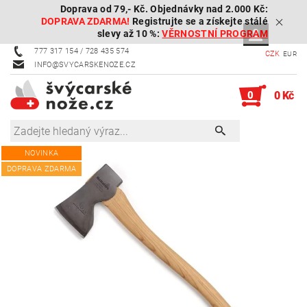
Doprava od 79,- Kč. Objednávky nad 2.000 Kč:
DOPRAVA ZDARMA!
Registrujte se a získejte stálé
slevy až 10 %:
VĚRNOSTNÍ PROGRAM
777 317 154 / 728 435 574
CZK
EUR
INFO@SVYCARSKENOZE.CZ
0
0 Kč
NOVINKA
DOPRAVA ZDARMA