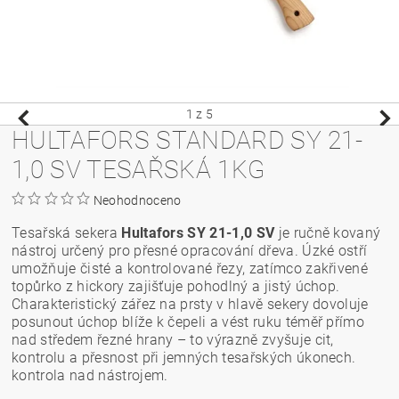
1
z 5
HULTAFORS STANDARD SY 21-
1,0 SV TESAŘSKÁ 1KG
Neohodnoceno
Tesařská sekera
Hultafors SY 21-1,0 SV
je ručně kovaný
nástroj určený pro přesné opracování dřeva. Úzké ostří
umožňuje čisté a kontrolované řezy, zatímco zakřivené
topůrko z hickory zajišťuje pohodlný a jistý úchop.
Charakteristický zářez na prsty v hlavě sekery dovoluje
posunout úchop blíže k čepeli a vést ruku téměř přímo
nad středem řezné hrany – to výrazně zvyšuje cit,
kontrolu a přesnost při jemných tesařských úkonech.
kontrola nad nástrojem.