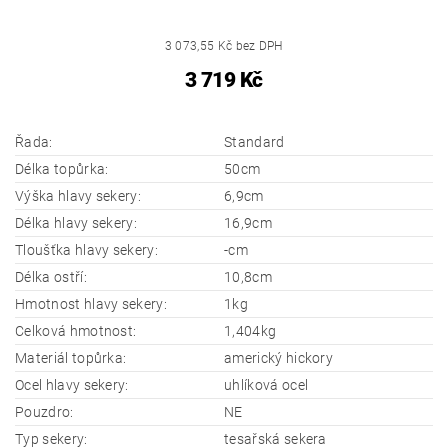
3 073,55 Kč bez DPH
3 719 Kč
Řada:
Standard
Délka topůrka:
50cm
Výška hlavy sekery:
6,9cm
Délka hlavy sekery:
16,9cm
Tloušťka hlavy sekery:
-cm
Délka ostří:
10,8cm
Hmotnost hlavy sekery:
1kg
Celková hmotnost:
1,404kg
Materiál topůrka:
americký hickory
Ocel hlavy sekery:
uhlíková ocel
Pouzdro:
NE
Typ sekery:
tesařská sekera