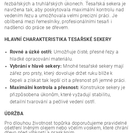
řezbářských a truhlářských úkonech. Tesařská sekera je
navržena tak, aby poskytovala maximální kontrolu nad
vedením řezu a umožňovala velmi precizní práci. Je
oblíbená mezi řemeslníky, profesionálními tesaři i
nadšenci do práce se dřevem.
HLAVNÍ CHARAKTERISTIKA TESAŘSKÉ SEKERY
Rovné a úzké ostří:
Umožňuje čisté, přesné řezy a
hladké opracování materiálu.
Vybrání v hlavě sekery:
Mnohé tesařské sekery mají
zářez pro prsty, který dovoluje držet ruku blíže k
čepeli a získat tak lepší cit a přesnost při jemné práci.
Maximální kontrola a přesnost:
Konstrukce sekery je
přizpůsobena úkonům, které vyžadují stabilitu,
detailní tvarování a pečlivé vedení ostří.
ÚDRŽBA
Pro dlouhou životnost topůrka doporučujeme pravidelné
ošetření lněným olejem nebo včelím voskem, které chrání
dřevo před vlhkostí a praskáním.