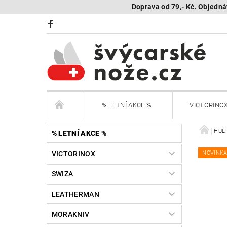
Doprava od 79,- Kč. Objedná
% LETNÍ AKCE %
VICTORINO
BÖKER Limited
BÖKER - sestav si nůž
HULT
% LETNÍ AKCE %
VICTORINOX
NOVINK
KAMBUKKA - termohrnky, lahve, termonádoby
SWIZA
Další nože
Peněženky Victorinox
LEATHERMAN
SEGWAY NAVIMOW - robotické sekačky
R
MORAKNIV