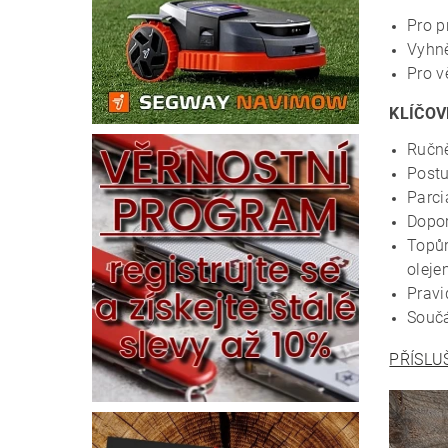
Pro p
Vyhně
Pro v
KLÍČOV
Ručně
Postu
Parci
Dopor
Topůr
oleje
Pravi
Součá
PŘÍSLU