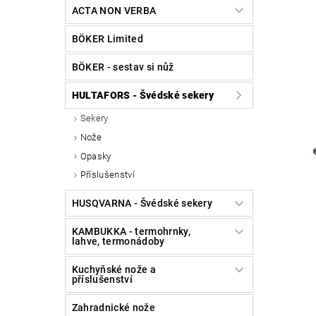
ACTA NON VERBA
BÖKER Limited
BÖKER - sestav si nůž
HULTAFORS - Švédské sekery
Sekery
Nože
Opasky
Příslušenství
HUSQVARNA - Švédské sekery
KAMBUKKA - termohrnky,
lahve, termonádoby
Kuchyňské nože a
příslušenství
Zahradnické nože