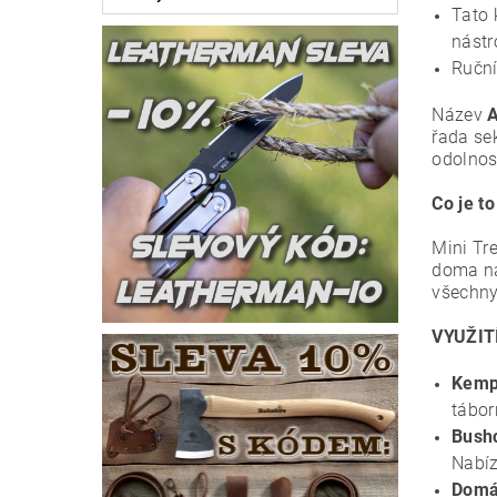
Tato 
nástr
Ruční
Název
řada sek
odolnos
Co je t
Mini Tr
doma na
všechny,
VYUŽIT
Kemp
tábor
Bushc
Nabíz
Domác