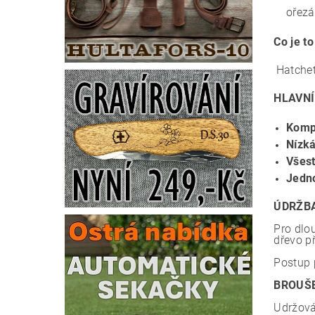
ořezá
Co je t
Hatchet
HLAVNÍ
Kompa
Nízk
Všes
Jedno
ÚDRŽB
Pro dlo
dřevo p
Postup 
BROUŠ
Udržován