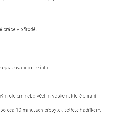
 práce v přírodě.
.
o opracování materiálu.
.
ným olejem nebo včelím voskem, které chrání
a po cca 10 minutách přebytek setřete hadříkem.