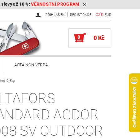
é slevy až 10 %:
VĚRNOSTNÍ PROGRAM
|
CZK
PŘIHLÁŠENÍ
REGISTRACE
EUR
0
0 Kč
ACTA NON VERBA
het 0,6kg
ekery
LTAFORS
Brousky na kapesní nože
ANDARD AGDOR
Služby
Knihy
008 SV OUTDOOR
ěna zboží, reklamace