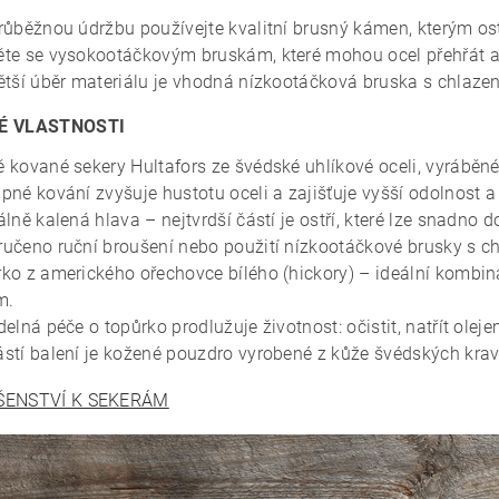
růběžnou údržbu používejte kvalitní brusný kámen, kterým ost
te se vysokootáčkovým bruskám, které mohou ocel přehřát a os
ětší úběr materiálu je vhodná nízkootáčková bruska s chlaze
É VLASTNOSTI
 kované sekery Hultafors ze švédské uhlíkové oceli, vyráběn
pné kování zvyšuje hustotu oceli a zajišťuje vyšší odolnost a 
álně kalená hlava – nejtvrdší částí je ostří, které lze snadno do
učeno ruční broušení nebo použití nízkootáčkové brusky s c
ko z amerického ořechovce bílého (hickory) – ideální kombin
m.
delná péče o topůrko prodlužuje životnost: očistit, natřít oleje
stí balení je kožené pouzdro vyrobené z kůže švédských kra
ŠENSTVÍ K SEKERÁM