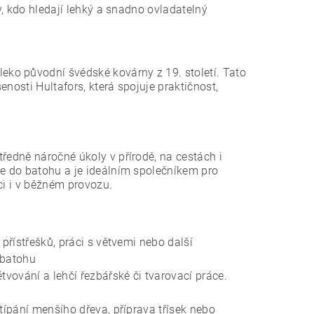
, kdo hledají lehký a snadno ovladatelný
eko původní švédské kovárny z 19. století. Tato
nosti Hultafors, která spojuje praktičnost,
ředně náročné úkoly v přírodě, na cestách i
de do batohu a je ideálním společníkem pro
aci i v běžném provozu.
přístřešků, práci s větvemi nebo další
 batohu
vování a lehčí řezbářské či tvarovací práce.
ípání menšího dřeva, příprava třísek nebo