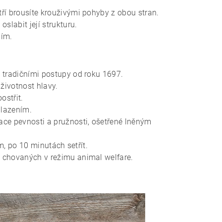
ří brousíte krouživými pohyby z obou stran.
labit její strukturu.
ním.
é tradičními postupy od roku 1697.
životnost hlavy.
ostřit.
hlazením.
ace pevnosti a pružnosti, ošetřené lněným
m, po 10 minutách setřít.
v chovaných v režimu animal welfare.