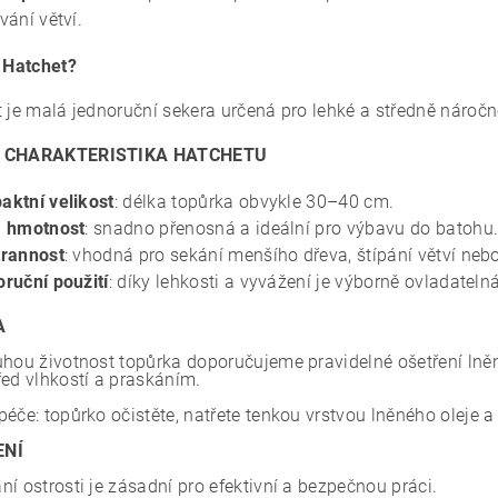
vání větví.
o Hatchet?
 je malá jednoruční sekera určená pro lehké a středně náročné
 CHARAKTERISTIKA HATCHETU
ktní velikost
: délka topůrka obvykle 30–40 cm.
á hmotnost
: snadno přenosná a ideální pro výbavu do batohu
trannost
: vhodná pro sekání menšího dřeva, štípání větví neb
ruční použití
: díky lehkosti a vyvážení je výborně ovladatelná
A
uhou životnost topůrka doporučujeme pravidelné ošetření lně
řed vlhkostí a praskáním.
péče: topůrko očistěte, natřete tenkou vrstvou lněného oleje 
ENÍ
í ostrosti je zásadní pro efektivní a bezpečnou práci.