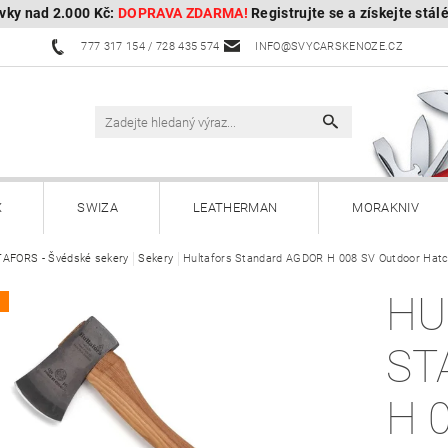
vky nad 2.000 Kč:
DOPRAVA ZDARMA!
Registrujte se a získejte stál
777 317 154 / 728 435 574
INFO@SVYCARSKENOZE.CZ
X
SWIZA
LEATHERMAN
MORAKNIV
AFORS - Švédské sekery
HULTAFORS - Švédské sekery
Sekery
Hultafors Standard AGDOR H 008 SV Outdoor Hatc
HUSQVARNA - Švédské s
HU
A
Kuchyňské nože a příslušenství
Zahradnické nože
ST
Paracordy
Příslušenství
Dárkové poukazy
H 
OBOROCK-robotické sekačky
Kontakty
Vrácení, vým