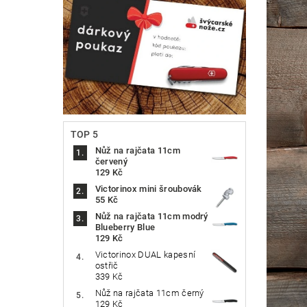
TOP 5
Nůž na rajčata 11cm
červený
129 Kč
Victorinox mini šroubovák
55 Kč
Nůž na rajčata 11cm modrý
Blueberry Blue
129 Kč
Victorinox DUAL kapesní
ostřič
339 Kč
Nůž na rajčata 11cm černý
129 Kč