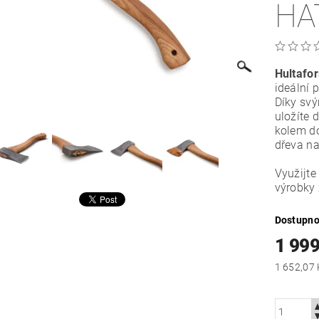
HA
Hultafo
ideální 
Díky svý
uložíte 
kolem do
dřeva na
Využijt
výrobky
Dostupno
1 999