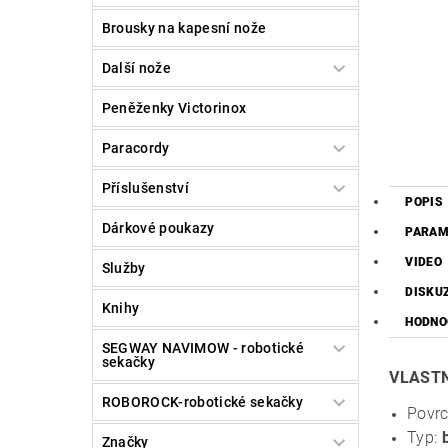
Brousky na kapesní nože
Další nože
Peněženky Victorinox
Paracordy
Příslušenství
POPIS
Dárkové poukazy
PARAM
VIDEO
Služby
DISKU
Knihy
HODNO
SEGWAY NAVIMOW - robotické
sekačky
VLASTN
ROBOROCK-robotické sekačky
Povrc
Typ:
Značky