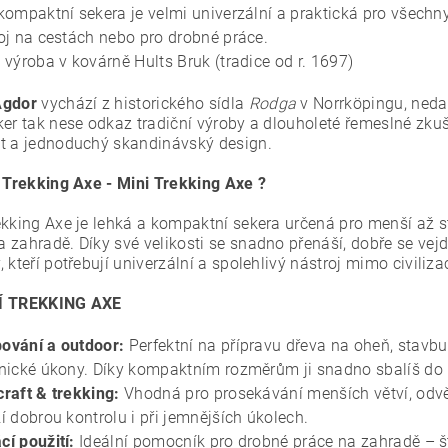
kompaktní sekera je velmi univerzální a praktická pro všechny
oj na cestách nebo pro drobné práce.
 výroba v kovárně Hults Bruk (tradice od r. 1697)
Agdor
vychází z historického sídla
Rodga
v Norrköpingu, nedal
er tak nese odkaz tradiční výroby a dlouholeté řemeslné zkuše
t a jednoduchý skandinávský design.
o Trekking Axe - Mini Trekking Axe ?
ekking Axe je lehká a kompaktní sekera určená pro menší až st
 zahradě. Díky své velikosti se snadno přenáší, dobře se vej
 kteří potřebují univerzální a spolehlivý nástroj mimo civiliz
Í TREKKING AXE
ování a outdoor:
Perfektní na přípravu dřeva na oheň, stavbu 
nické úkony. Díky kompaktním rozměrům ji snadno sbalíš do
raft & trekking:
Vhodná pro prosekávání menších větví, odvět
í dobrou kontrolu i při jemnějších úkolech.
í použití:
Ideální pomocník pro drobné práce na zahradě – št