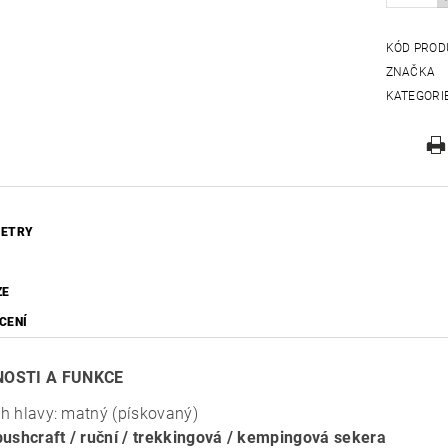
KÓD PROD
ZNAČKA
KATEGORI
ETRY
ZE
CENÍ
OSTI A FUNKCE
h hlavy: matný (pískovaný)
bushcraft / ruční / trekkingová / kempingová sekera