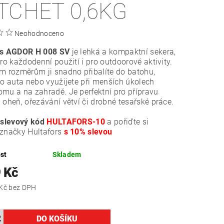
TCHET 0,6KG
Neohodnoceno
rs AGDOR H 008 SV
je lehká a kompaktní sekera,
pro každodenní použití i pro outdoorové aktivity.
m rozměrům ji snadno přibalíte do batohu,
do auta nebo využijete při menších úkolech
mu a na zahradě. Je perfektní pro přípravu
 oheň, ořezávání větví či drobné tesařské práce.
e
slevový kód
HULTAFORS-10
a pořiďte si
 značky Hultafors
s 10% slevou
st
Skladem
 Kč
1 652,07 Kč bez DPH