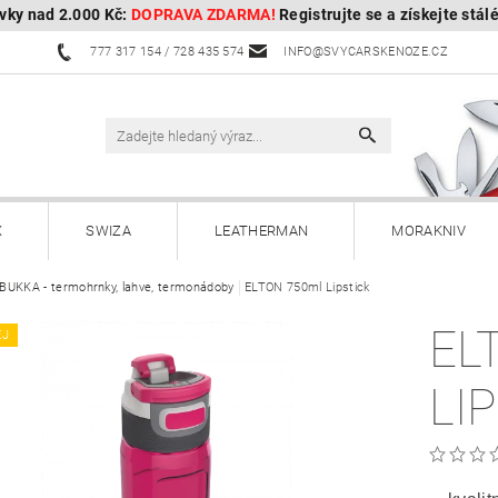
vky nad 2.000 Kč:
DOPRAVA ZDARMA!
Registrujte se a získejte stál
777 317 154 / 728 435 574
INFO@SVYCARSKENOZE.CZ
X
SWIZA
LEATHERMAN
MORAKNIV
UKKA - termohrnky, lahve, termonádoby
HULTAFORS - Švédské sekery
ELTON 750ml Lipstick
HUSQVARNA - Švédské s
EL
EJ
Kuchyňské nože a příslušenství
Zahradnické nože
LI
Paracordy
Příslušenství
Dárkové poukazy
OBOROCK-robotické sekačky
Kontakty
Vrácení, vým