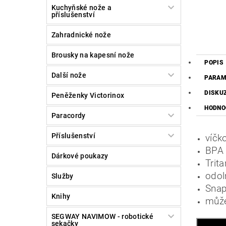
Kuchyňské nože a
příslušenství
Zahradnické nože
Brousky na kapesní nože
POPIS
Další nože
PARAM
DISKU
Peněženky Victorinox
HODNO
Paracordy
Příslušenství
víčk
BPA 
Dárkové poukazy
Trit
odol
Služby
Snap
Knihy
může
SEGWAY NAVIMOW - robotické
sekačky