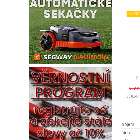
VÝPR
E
579 K
358,68
objem:
šířka: