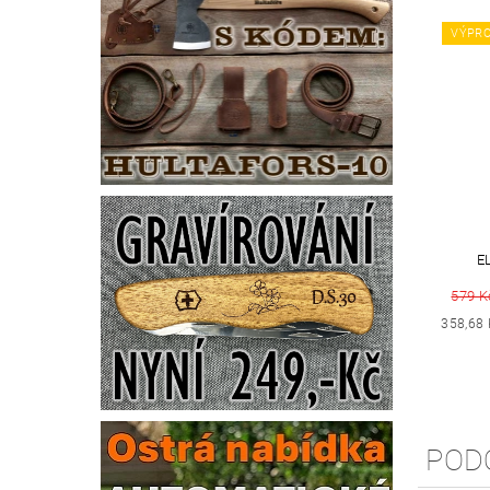
VÝPRO
E
579 K
358,68 
POD