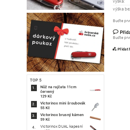
výška:
výška bez
Buďte prvn
Přid
Buďte prvn
Přidat
TOP 5
Nůž na rajčata 11cm
červený
129 Kč
Victorinox mini šroubovák
55 Kč
Victorinox brusný kámen
59 Kč
Vlože
Victorinox DUAL kapesní