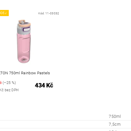
ODEJ
Kód:
11-03032
LTON 750ml Rainbow Pastels
č
(–25 %)
434 Kč
 Kč bez DPH
750ml
7,5cm