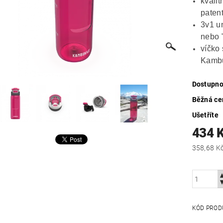
kvalit
paten
3v1 un
nebo 
víčko
Kambu
Dostupno
Běžná ce
Ušetříte
434 
KÓD PROD