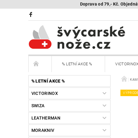
Doprava od 79,- Kč. Objedná
% LETNÍ AKCE %
VICTORINO
BÖKER Limited
BÖKER - sestav si nůž
KAMB
% LETNÍ AKCE %
VICTORINOX
VÝPROD
KAMBUKKA - termohrnky, lahve, termonádoby
SWIZA
Další nože
Peněženky Victorinox
LEATHERMAN
SEGWAY NAVIMOW - robotické sekačky
R
MORAKNIV