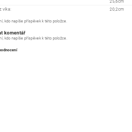
25,6cm
 víka:
20,2cm
í, kdo napíše příspěvek k této položce.
at komentář
í, kdo napíše příspěvek k této položce.
 hodnocení
ním hodnocení souhlasíte s
podmínkami ochrany osobních údajů