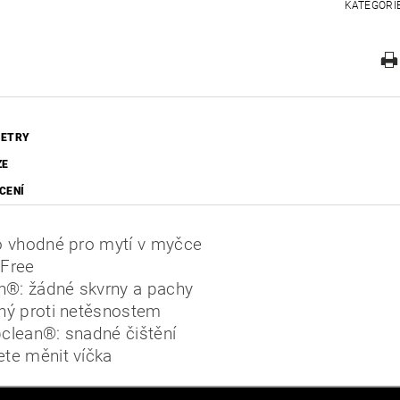
KATEGORI
ETRY
ZE
CENÍ
o vhodné pro mytí v myčce
Free
an®: žádné skvrny a pachy
ný proti netěsnostem
clean®: snadné čištění
te měnit víčka