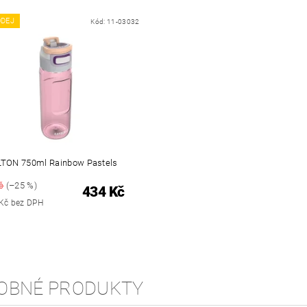
DEJ
Kód:
11-03032
LTON 750ml Rainbow Pastels
č
(–25 %)
434 Kč
Kč bez DPH
OBNÉ PRODUKTY