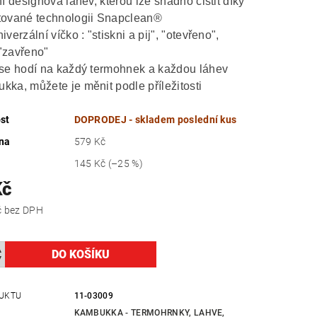
ní designová lahev, kterou lze snadno čistit díky
tované technologii Snapclean®
iverzální víčko : "stiskni a pij", "otevřeno",
"zavřeno"
 se hodí na každý termohnek a každou láhev
kka, můžete je měnit podle příležitosti
st
DOPRODEJ - skladem poslední kus
na
579 Kč
145 Kč
(–25 %)
Kč
358,68 Kč bez DPH
UKTU
11-03009
KAMBUKKA - TERMOHRNKY, LAHVE,