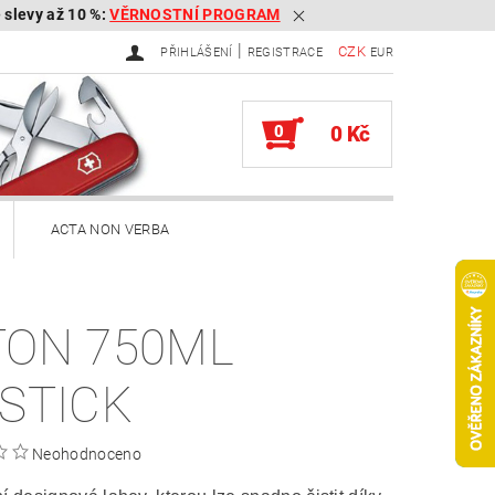
é slevy až 10 %:
VĚRNOSTNÍ PROGRAM
|
CZK
PŘIHLÁŠENÍ
REGISTRACE
EUR
0
0 Kč
ACTA NON VERBA
ekery
TON 750ML
Brousky na kapesní nože
PSTICK
Služby
Knihy
Neohodnoceno
ěna zboží, reklamace