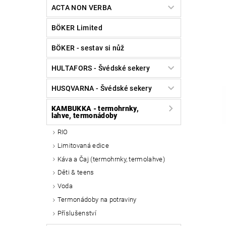
ACTA NON VERBA
BÖKER Limited
BÖKER - sestav si nůž
HULTAFORS - Švédské sekery
HUSQVARNA - Švédské sekery
KAMBUKKA - termohrnky,
lahve, termonádoby
RIO
Limitovaná edice
Káva a Čaj (termohrnky, termolahve)
Děti & teens
Voda
Termonádoby na potraviny
Příslušenství