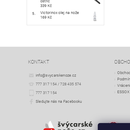
ostřič
339 Kč
Victorinox olej na nože
169 Kč
KONTAKT
OBCHO
Obchod
info
@
svycarskenoze.cz
Podmín
777 317 154 / 728 435 574
Vrácen
ESSOX 
777 317 154
Sledujte nás na Facebooku