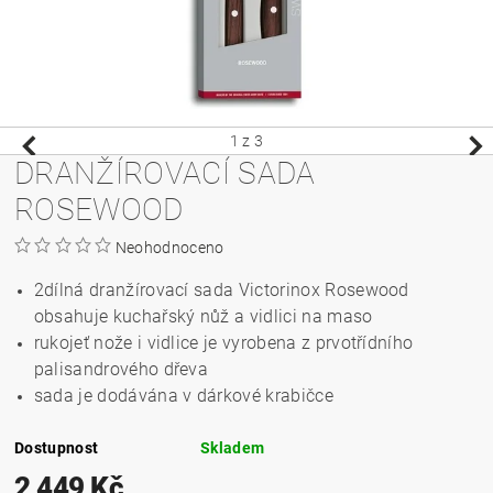
1
z 3
DRANŽÍROVACÍ SADA
ROSEWOOD
Neohodnoceno
2dílná dranžírovací sada Victorinox Rosewood
obsahuje kuchařský nůž a vidlici na maso
rukojeť nože i vidlice je vyrobena z prvotřídního
palisandrového dřeva
sada je dodávána v dárkové krabičce
Dostupnost
Skladem
2 449 Kč