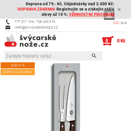
Doprava od 79,- Kč. Objednávky nad 2.000 Kč:
DOPRAVA ZDARMA!
Registrujte se a získejte stálé
slevy až 10 %:
VĚRNOSTNÍ PROGRAM
777 317 154 / 728 435 574
CZK
EUR
INFO@SVYCARSKENOZE.CZ
0
0 Kč
SLEVA %
DOPRAVA ZDARMA