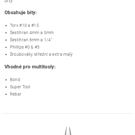
bity.
Obsahuje bity:
Torx #10 a #15
Šestihran 4mm a 5mm
Šestihran 6mm a 1/4"
Phillips #0 & #3
Šroubováky střední a extra malý
Vhodné pro multitooly:
Bond
Super Tool
Rebar