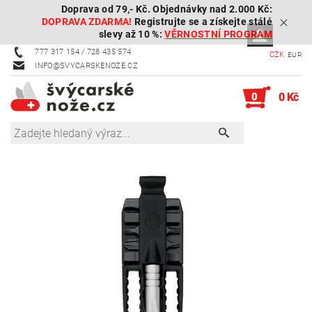
Doprava od 79,- Kč. Objednávky nad 2.000 Kč:
DOPRAVA ZDARMA!
Registrujte se a získejte stálé
slevy až 10 %:
VĚRNOSTNÍ PROGRAM
777 317 154 / 728 435 574
CZK
EUR
INFO@SVYCARSKENOZE.CZ
0
0 Kč