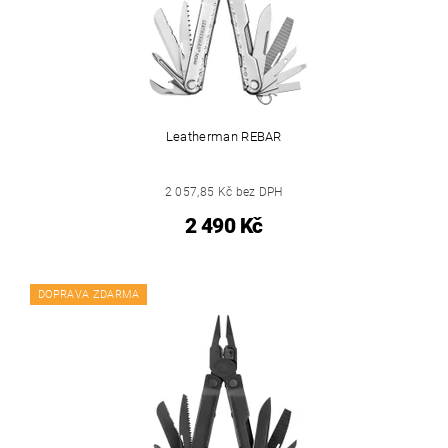
Leatherman REBAR
2 057,85 Kč bez DPH
2 490 Kč
DOPRAVA ZDARMA